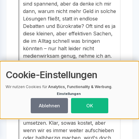
sind spannend, aber da denke ich mir
dann, warum nicht mehr Geld in solche
Lösungen fließt, statt in endlose
Debatten und Bürokratie? Oft sind es ja
diese kleinen, aber effektiven Sachen,
die im Alltag schnell was bringen
könnten – nur halt leider nicht
medienwirksam genug, nehme ich an.
Insgesamt wirkt das alles auf mich so,
Cookie-Einstellungen
als ob wir überall ein bisschen was tun
und dabei den roten Faden verlieren.
Wir nutzen Cookies für
Analytics, Functionality & Werbung
.
Vielleicht sollte die Priorität einfach
Einstellungen
darauf liegen, dass wir die
Ablehnen
OK
vorhandenen Möglichkeiten besser
ausnutzen und vor allem schneller
umsetzen. Klar, sowas kostet, aber
wenn wir es immer weiter aufschieben
oder halbherzig machen, wird's doch