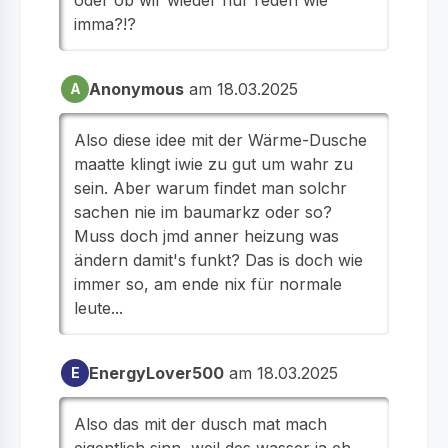
imma?!?
Anonymous
am 18.03.2025
A
Also diese idee mit der Wärme-Dusche
maatte klingt iwie zu gut um wahr zu
sein. Aber warum findet man solchr
sachen nie im baumarkz oder so?
Muss doch jmd anner heizung was
ändern damit's funkt? Das is doch wie
immer so, am ende nix für normale
leute...
EnergyLover500
am 18.03.2025
E
Also das mit der dusch mat mach
eigentlich sinn, weil des wasser ja eh